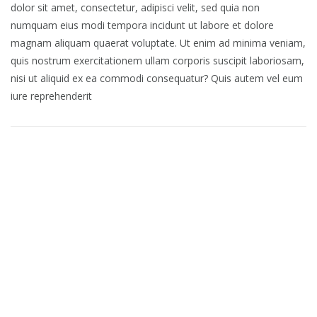
dolor sit amet, consectetur, adipisci velit, sed quia non
numquam eius modi tempora incidunt ut labore et dolore
magnam aliquam quaerat voluptate. Ut enim ad minima veniam,
quis nostrum exercitationem ullam corporis suscipit laboriosam,
nisi ut aliquid ex ea commodi consequatur? Quis autem vel eum
iure reprehenderit
Business Leadership in UK
Business Planning
Business Managenment
Business Solutions