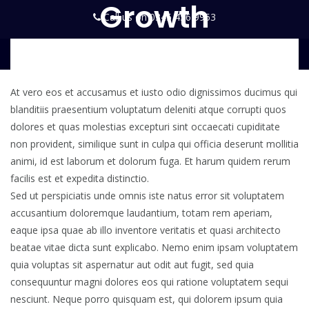
Growth
Call us on 0345 456 9953
enquiries@environmentalessentials.co.uk
At vero eos et accusamus et iusto odio dignissimos ducimus qui
blanditiis praesentium voluptatum deleniti atque corrupti quos
dolores et quas molestias excepturi sint occaecati cupiditate
non provident, similique sunt in culpa qui officia deserunt mollitia
animi, id est laborum et dolorum fuga. Et harum quidem rerum
facilis est et expedita distinctio.
Sed ut perspiciatis unde omnis iste natus error sit voluptatem
accusantium doloremque laudantium, totam rem aperiam,
eaque ipsa quae ab illo inventore veritatis et quasi architecto
beatae vitae dicta sunt explicabo. Nemo enim ipsam voluptatem
quia voluptas sit aspernatur aut odit aut fugit, sed quia
consequuntur magni dolores eos qui ratione voluptatem sequi
nesciunt. Neque porro quisquam est, qui dolorem ipsum quia